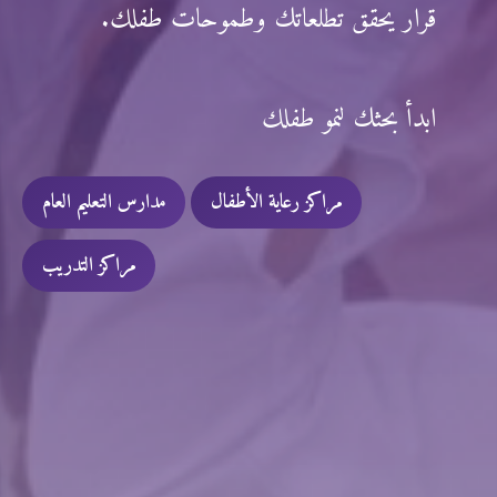
قرار يحقق تطلعاتك وطموحات طفلك.
ابدأ بحثك لنمو طفلك
مراكز رعاية الأطفال
مدارس التعليم العام
مراكز التدريب